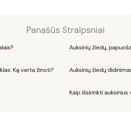
Panašūs Straipsniai
alais?
Auksinių žiedų, papuošal
las: Ką verta žinoti?
Auksinių žiedų didinima
Kaip išsirinkti auksiniu