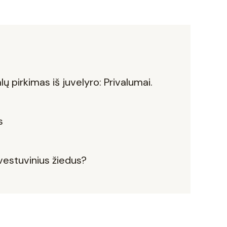
ų pirkimas iš juvelyro: Privalumai.
s
s vestuvinius žiedus?