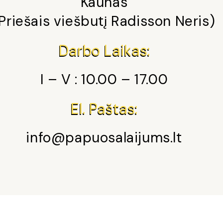
Kaunas
Priešais viešbutį Radisson Neris)
Darbo Laikas:
I – V : 10.00 – 17.00
El. Paštas:
info@papuosalaijums.lt