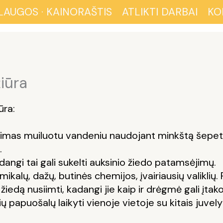
LAUGOS · KAINORAŠTIS
ATLIKTI DARBAI
KO
žiūra
ūra:
vimas muiluotu vandeniu naudojant minkštą šepetė
.
angi tai gali sukelti auksinio žiedo patamsėjimų.
kalų, dažų, butinės chemijos, įvairiausių valiklių. 
edą nusiimti, kadangi jie kaip ir drėgmė gali įtak
puošalų laikyti vienoje vietoje su kitais juvelyrin