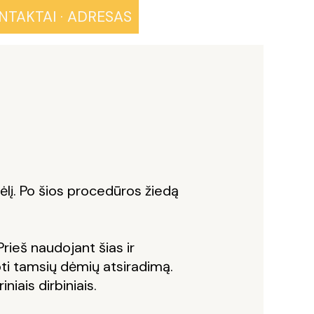
NTAKTAI · ADRESAS
lį. Po šios procedūros žiedą
Prieš naudojant šias ir
oti tamsių dėmių atsiradimą.
iais dirbiniais.