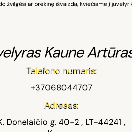
o žvilgėsi ar prekinę išvaizdą, kviečiame į juvelyr
velyras Kaune Artūra
Telefono numeris:
+37068044707
Adresas:
K. Donelaičio g. 40-2 , LT-44241 ,