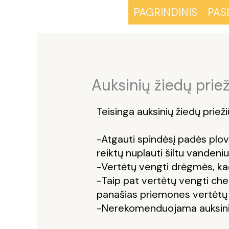
Skip
PAGRINDINIS
PAS
to
content
Auksinių žiedų prie
Teisinga auksinių žiedų prieži
-Atgauti spindėsį padės plo
reiktų nuplauti šiltu vandeniu
-Vertėtų vengti drėgmės, kad
-Taip pat vertėtų vengti chemi
panašias priemones vertėtų ži
-Nerekomenduojama auksinių pa