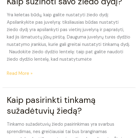
Kaip sužinoti savo žiedo dydį?
sužinoti
savo
Yra keletas būdų, kaip galite nustatyti žiedo dydį:
žiedo
Apsilankykite pas juvelyrą: tiksliausias būdas nustatyti
dydį?
žiedo dydį yra apsilankyti pas vietinį juvelyrą ir paprašyti,
kad jis išmatuotų jūsų pirštą. Dauguma juvelyrų turės dydžio
nustatymo įrankius, kurie gali greitai nustatyti tinkamą dydį.
Naudokite žiedo dydžio lentelę: taip pat galite naudoti
žiedo dydžio lentelę, kad nustatytumėte
Read More »
Kaip pasirinkti tinkamą
Kaip
pasirinkti
sužadėtuvių žiedą?
tinkamą
sužadėtuvių
Tinkamo sužadėtuvių žiedo pasirinkimas yra svarbus
žiedą?
sprendimas, nes greičiausiai tai bus branginamas