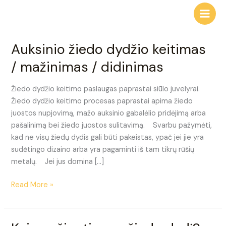
Skip
to
content
Auksinio žiedo dydžio keitimas
Auksinio
žiedo
/ mažinimas / didinimas
dydžio
keitimas
Žiedo dydžio keitimo paslaugas paprastai siūlo juvelyrai.
/
Žiedo dydžio keitimo procesas paprastai apima žiedo
mažinimas
juostos nupjovimą, mažo auksinio gabalėlio pridėjimą arba
/
pašalinimą bei žiedo juostos sulitavimą. Svarbu pažymėti,
didinimas
kad ne visų žiedų dydis gali būti pakeistas, ypač jei jie yra
sudėtingo dizaino arba yra pagaminti iš tam tikrų rūšių
metalų. Jei jus domina […]
Read More »
Kaip