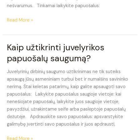
nešvarumus. Tinkamai laikykite papuošalus:
Read More »
Kaip užtikrinti juvelyrikos
Kaip
užtikrinti
papuošalų saugumą?
juvelyrikos
papuošalų
Juvelyrinių dirbinių saugumo užtikrinimas ne tik suteiks
saugumą?
apsaugą jūsų asmeniniam turbui bet ir numalšins savininko
nerimą. Štai keletas patarimų, kaip galite apsaugoti savo
papuošalus: Laikykite papuošalus saugioje vietoje: kai
nenešiojate papuošalų, laikykite juos saugioje vietoje,
pavyzdžiui, užrakintame seife arba paslėptoje papuošalų
dėžutėje. Apdrauskite savo papuošalus: apsvarstykite
galimybę įvertinti savo papuošalus ir juos apdrausti,
Read More »