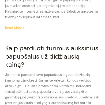
jie naudojo praeityje. Taip pat galite paprašyti vietinių
juvelyrikos asociacijų ar organizacijų rekomendacijų.
Patikrinkite internetines apžvalgas: peržiūrėkite ankstesnių
klientų atsiliepimus internete, kad
Read More »
Kaip parduoti turimus auksinius
Kaip
parduoti
papuošalus už didžiausią
turimus
kainą?
auksinius
papuošalus
už
Jei norite parduoti savo papuošalus ir gauti didžiausią
didžiausią
įmanomą užmokestį, čia rasite keletą, į kuriuos vertėtų
kainą?
atsižvelgti: Gaukite profesionalų įvertinimą: norėdami
tiksliai sužinoti savo papuošalo vertę, apsvarstykite
galimybę juos įvertinti profesionalaus juvelyro. Juvelyrai gali
įvertinti jūsų kūrinio kokybę ir autentiškumą bei pateikti