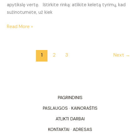
apytikslę vertę. Ištirkite rinką: atlikite keletą tyrimų, kad
sužinotumėte, už kiek
Read More »
1
2
3
Next
→
PAGRINDINIS
PASLAUGOS · KAINORAŠTIS
ATLIKTI DARBAI
KONTAKTAI · ADRESAS