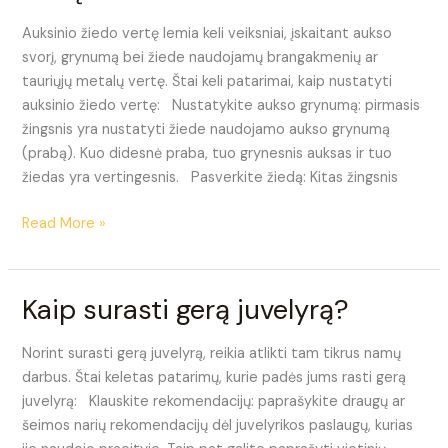
žiedo
Auksinio žiedo vertę lemia keli veiksniai, įskaitant aukso
vertę?
svorį, grynumą bei žiede naudojamų brangakmenių ar
tauriųjų metalų vertę. Štai keli patarimai, kaip nustatyti
auksinio žiedo vertę: Nustatykite aukso grynumą: pirmasis
žingsnis yra nustatyti žiede naudojamo aukso grynumą
(prabą). Kuo didesnė praba, tuo grynesnis auksas ir tuo
žiedas yra vertingesnis. Pasverkite žiedą: Kitas žingsnis
Read More »
Kaip surasti gerą juvelyrą?
Kaip
surasti
gerą
Norint surasti gerą juvelyrą, reikia atlikti tam tikrus namų
juvelyrą?
darbus. Štai keletas patarimų, kurie padės jums rasti gerą
juvelyrą: Klauskite rekomendacijų: paprašykite draugų ar
šeimos narių rekomendacijų dėl juvelyrikos paslaugų, kurias