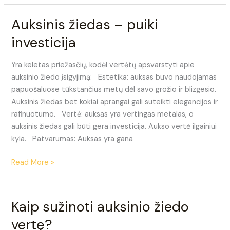
Auksinis žiedas – puiki
Auksinis
žiedas
investicija
–
puiki
Yra keletas priežasčių, kodėl vertėtų apsvarstyti apie
investicija
auksinio žiedo įsigyjimą: Estetika: auksas buvo naudojamas
papuošaluose tūkstančius metų dėl savo grožio ir blizgesio.
Auksinis žiedas bet kokiai aprangai gali suteikti elegancijos ir
rafinuotumo. Vertė: auksas yra vertingas metalas, o
auksinis žiedas gali būti gera investicija. Aukso vertė ilgainiui
kyla. Patvarumas: Auksas yra gana
Read More »
Kaip sužinoti auksinio žiedo
Kaip
sužinoti
vertę?
auksinio