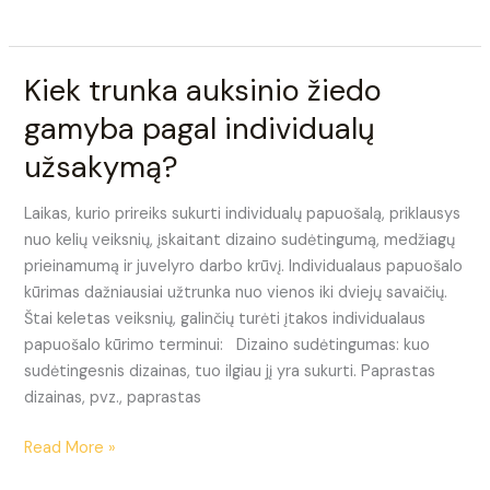
Kiek trunka auksinio žiedo
Kiek
trunka
gamyba pagal individualų
auksinio
užsakymą?
žiedo
gamyba
pagal
Laikas, kurio prireiks sukurti individualų papuošalą, priklausys
individualų
nuo kelių veiksnių, įskaitant dizaino sudėtingumą, medžiagų
užsakymą?
prieinamumą ir juvelyro darbo krūvį. Individualaus papuošalo
kūrimas dažniausiai užtrunka nuo vienos iki dviejų savaičių.
Štai keletas veiksnių, galinčių turėti įtakos individualaus
papuošalo kūrimo terminui: Dizaino sudėtingumas: kuo
sudėtingesnis dizainas, tuo ilgiau jį yra sukurti. Paprastas
dizainas, pvz., paprastas
Read More »