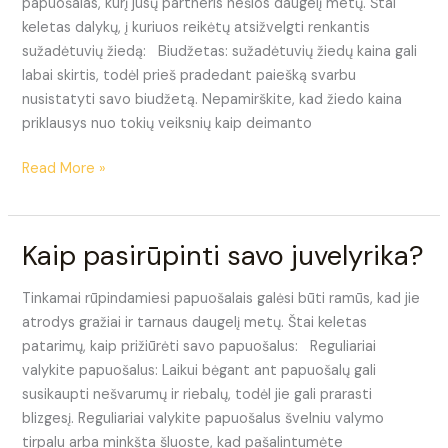
papuošalas, kurį jūsų partneris nešios daugelį metų. Štai
keletas dalykų, į kuriuos reikėtų atsižvelgti renkantis
sužadėtuvių žiedą: Biudžetas: sužadėtuvių žiedų kaina gali
labai skirtis, todėl prieš pradedant paiešką svarbu
nusistatyti savo biudžetą. Nepamirškite, kad žiedo kaina
priklausys nuo tokių veiksnių kaip deimanto
Read More »
Kaip pasirūpinti savo juvelyrika?
Kaip
pasirūpinti
savo
Tinkamai rūpindamiesi papuošalais galėsi būti ramūs, kad jie
juvelyrika?
atrodys gražiai ir tarnaus daugelį metų. Štai keletas
patarimų, kaip prižiūrėti savo papuošalus: Reguliariai
valykite papuošalus: Laikui bėgant ant papuošalų gali
susikaupti nešvarumų ir riebalų, todėl jie gali prarasti
blizgesį. Reguliariai valykite papuošalus švelniu valymo
tirpalu arba minkšta šluoste, kad pašalintumėte